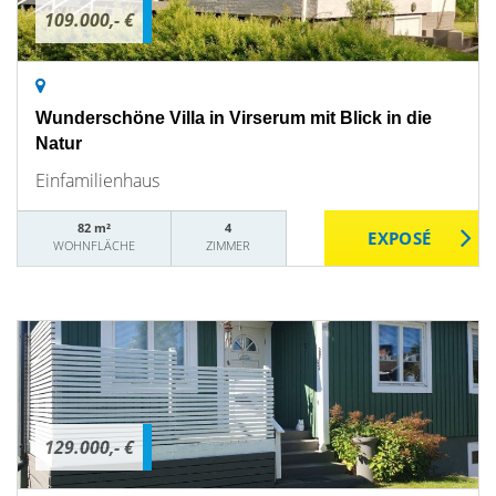
109.000,- €
Wunderschöne Villa in Virserum mit Blick in die
Natur
Einfamilienhaus
82 m²
4
WOHNFLÄCHE
ZIMMER
129.000,- €