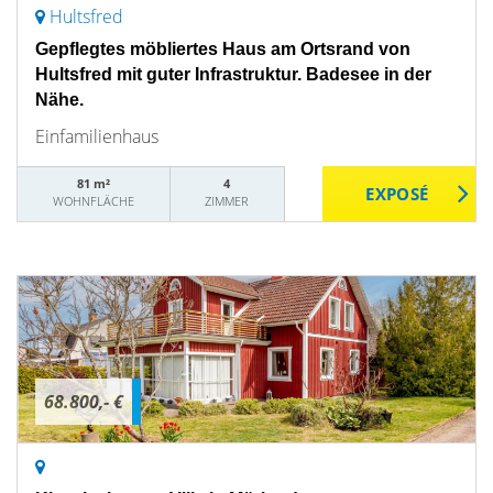
Hultsfred
Gepflegtes möbliertes Haus am Ortsrand von
Hultsfred mit guter Infrastruktur. Badesee in der
Nähe.
Einfamilienhaus
81 m²
4
WOHNFLÄCHE
ZIMMER
68.800,- €