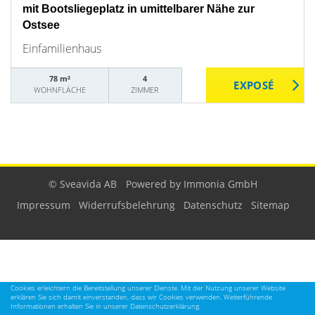
mit Bootsliegeplatz in umittelbarer Nähe zur
Ostsee
Einfamilienhaus
78 m²
4
WOHNFLÄCHE
ZIMMER
© Sveavida AB
Powered by Immonia GmbH
Impressum
Widerrufsbelehrung
Datenschutz
Sitemap
Cookies erleichtern die Bereitstellung unserer Dienste. Mit der Nutzung unserer Website
erklären Sie sich damit einverstanden, dass wir Cookies verwenden. Weiterführende
Informationen erhalten Sie in unserer Datenschutzerklärung.