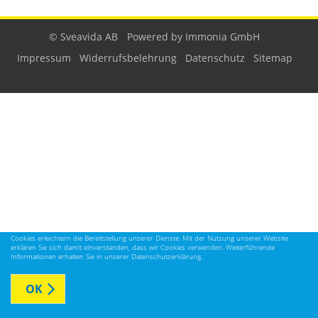
© Sveavida AB
Powered by Immonia GmbH
Impressum
Widerrufsbelehrung
Datenschutz
Sitemap
Cookies erleichtern die Bereitstellung unserer Dienste. Mit der Nutzung unserer Website
erklären Sie sich damit einverstanden, dass wir Cookies verwenden. Weiterführende
Informationen erhalten Sie in unserer Datenschutzerklärung.
OK