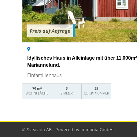
Preis auf Anfrage
Idyllisches Haus in Alleinlage mit über 11.000m
Mariannelund.
Einfamilienhaus
70 m²
3
35
WOHNFLÄCHE
ZIMMER
OBJEKTNUMMER
© Sveavida AB
Powered by Immonia GmbH